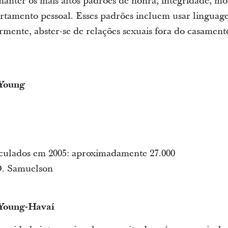
nter os mais altos padrões de honra, integridade, mo
rtamento pessoal. Esses padrões incluem usar linguag
rmente, abster-se de relações sexuais fora do casament
Young
culados em 2005: aproximadamente 27.000
 O. Samuelson
Young-Havaí