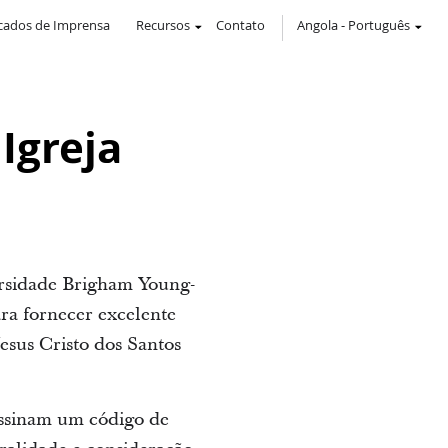
ados de Imprensa
Recursos
Contato
Angola
-
Português
Igreja
rsidade Brigham Young-
ra fornecer excelente
Jesus Cristo dos Santos
 assinam um código de