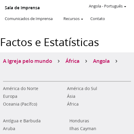
Angola
-
Português
Sala de Imprensa
Comunicados de Imprensa
Recursos
Contato
Factos e Estatísticas
A Igreja pelo mundo
África
Angola
América do Norte
América do Sul
Europa
Ásia
Oceania (Pacífco)
África
Antígua e Barbuda
Honduras
Aruba
Ilhas Cayman