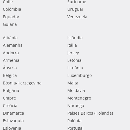
Chile
Suriname
Colômbia
Uruguai
Equador
Venezuela
Guiana
Albânia
Islândia
Alemanha
Itália
Andorra
Jersey
Armênia
Letônia
Áustria
Lituânia
Bélgica
Luxemburgo
Bósnia-Herzegovina
Malta
Bulgária
Moldávia
Chipre
Montenegro
Croácia
Noruega
Dinamarca
Países Baixos (Holanda)
Eslováquia
Polônia
Eslovênia
Portugal