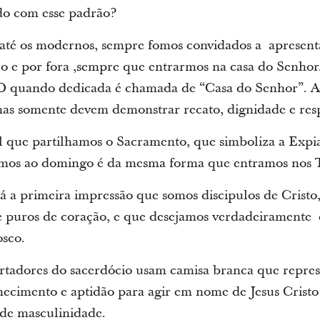
do com esse padrão?
 até os modernos, sempre fomos convidados a apresen
ro e por fora ,sempre que entrarmos na casa do Senho
UD quando dedicada é chamada de “Casa do Senhor”. As
mas somente devem demonstrar recato, dignidade e resp
l que partilhamos o Sacramento, que simboliza a Expia
amos ao domingo é da mesma forma que entramos nos 
dá a primeira impressão que somos discipulos de Cristo
 puros de coração, e que desejamos verdadeiramente 
osco.
tadores do sacerdócio usam camisa branca que repres
ecimento e aptidão para agir em nome de Jesus Cristo e
 de masculinidade.