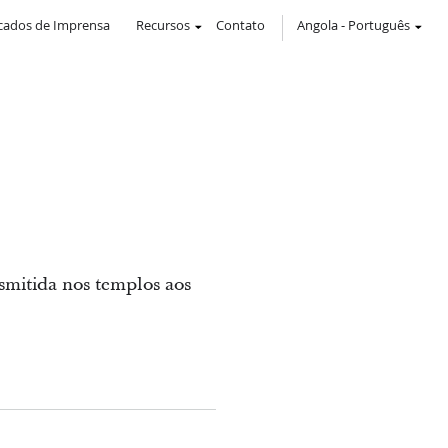
ados de Imprensa
Recursos
Contato
Angola
-
Português
smitida nos templos aos