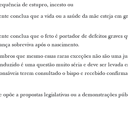
equência de estupro, incesto ou
e conclua que a vida ou a saúde da mãe esteja em gr
e conclua que o feto é portador de defeitos graves 
iança sobreviva após o nascimento.
embros que mesmo essas raras exceções não são uma jus
induzido é uma questão muito séria e deve ser levada
ponsáveis terem consultado o bispo e recebido confirm
e opõe a propostas legislativas ou a demonstrações púb