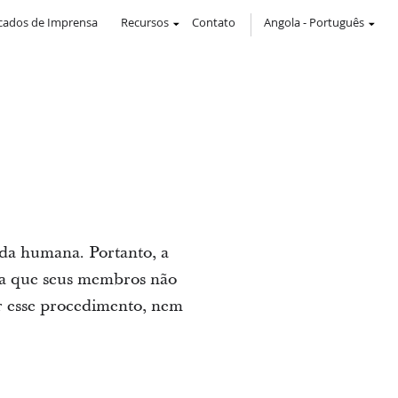
ados de Imprensa
Recursos
Contato
Angola
-
Português
ida humana. Portanto, a
lha que seus membros não
r esse procedimento, nem