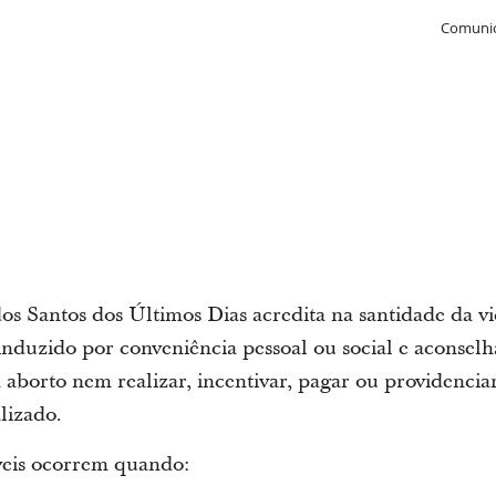
Comunic
 dos Santos dos Últimos Dias acredita na santidade da v
 induzido por conveniência pessoal ou social e aconse
aborto nem realizar, incentivar, pagar ou providencia
alizado.
veis ocorrem quando: