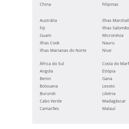
China
Filipinas
Austrália
Ilhas Marshal
Fiji
Ilhas Salomão
Guam
Micronésia
Ilhas Cook
Nauru
Ilhas Marianas do Norte
Niue
África do Sul
Costa do Mar
Angola
Etiópia
Benin
Gana
Botsuana
Lesoto
Burundi
Libéria
Cabo Verde
Madagáscar
Camarões
Malauí