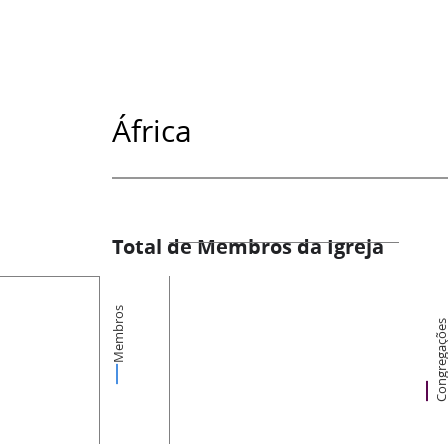
África
Total de Membros da Igreja
Membros
Congregaçõ