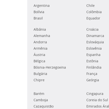
Argentina
Chile
Bolívia
Colômbia
Brasil
Equador
Albânia
Croácia
Alemanha
Dinamarca
Andorra
Eslováquia
Armênia
Eslovênia
Áustria
Espanha
Bélgica
Estônia
Bósnia-Herzegovina
Finlândia
Bulgária
França
Chipre
Geórgia
Barém
Cingapura
Camboja
Coreia do Sul
Cazaquistão
Emirados Ára