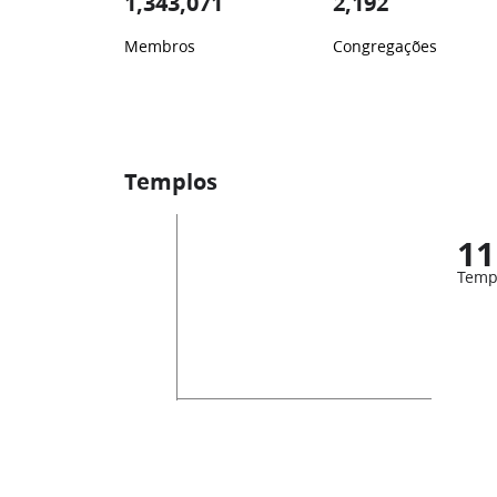
1,343,071
2,192
Membros
Congregações
Templos
11
Temp