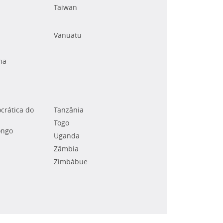
Taiwan
Vanuatu
na
crática do
Tanzânia
Togo
ongo
Uganda
Zâmbia
Zimbábue