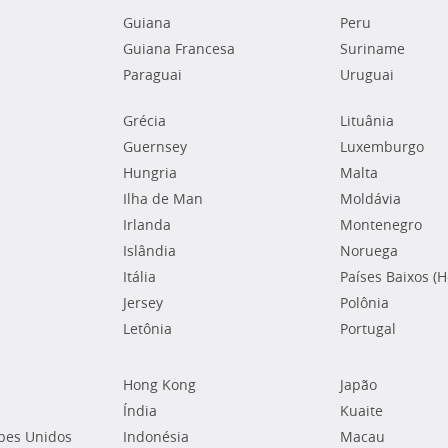
Guiana
Peru
Guiana Francesa
Suriname
Paraguai
Uruguai
Grécia
Lituânia
Guernsey
Luxemburgo
Hungria
Malta
Ilha de Man
Moldávia
Irlanda
Montenegro
Islândia
Noruega
Itália
Países Baixos (
Jersey
Polônia
Letônia
Portugal
Hong Kong
Japão
Índia
Kuaite
bes Unidos
Indonésia
Macau