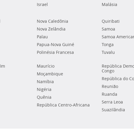
Israel
Malásia
l
Nova Caledônia
Quiribati
Nova Zelândia
Samoa
Palau
Samoa America
Papua-Nova Guiné
Tonga
Polinésia Francesa
Tuvalu
fim
Maurício
República Demo
Congo
Moçambique
República do C
Namíbia
Reunião
Nigéria
Ruanda
Quênia
Serra Leoa
República Centro-Africana
Suazilândia