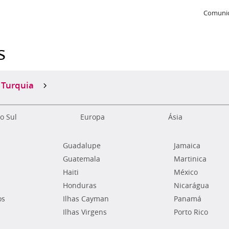
Comunic
s
Turquia
o Sul
Europa
Ásia
Guadalupe
Jamaica
Guatemala
Martinica
Haiti
México
Honduras
Nicarágua
os
Ilhas Cayman
Panamá
Ilhas Virgens
Porto Rico