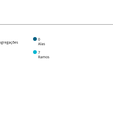
0
ngregações
Alas
7
Ramos