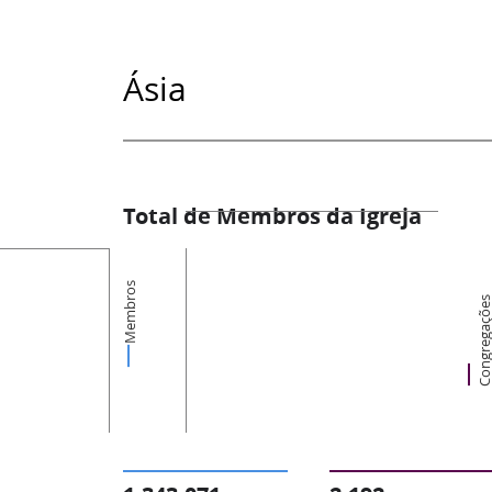
Ásia
Total de Membros da Igreja
Membros
Congregaçõ