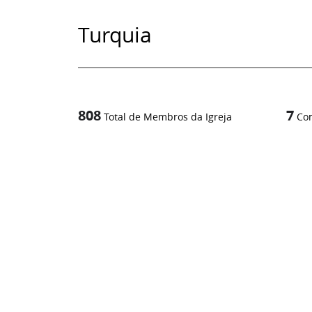
Turquia
808
7
Total de Membros da Igreja
Co
1
/