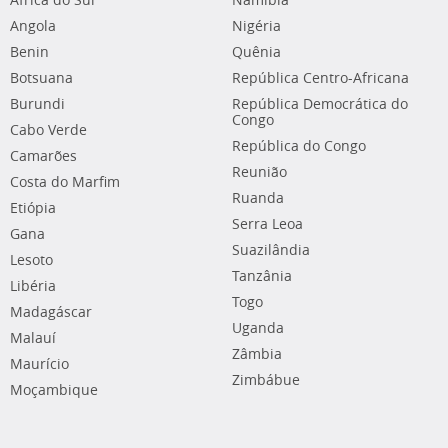
África do Sul
Namíbia
Angola
Nigéria
Benin
Quênia
Botsuana
República Centro-Africana
Burundi
República Democrática do
Congo
Cabo Verde
República do Congo
Camarões
Reunião
Costa do Marfim
Ruanda
Etiópia
Serra Leoa
Gana
Suazilândia
Lesoto
Tanzânia
Libéria
Togo
Madagáscar
Uganda
Malauí
Zâmbia
Maurício
Zimbábue
Moçambique