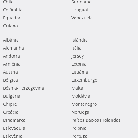
Chile
Suriname
Colômbia
Uruguai
Equador
Venezuela
Guiana
Albânia
Islândia
Alemanha
Itália
Andorra
Jersey
Armênia
Letônia
Áustria
Lituânia
Bélgica
Luxemburgo
Bósnia-Herzegovina
Malta
Bulgária
Moldávia
Chipre
Montenegro
Croácia
Noruega
Dinamarca
Países Baixos (Holanda)
Eslováquia
Polônia
Eslovênia
Portugal