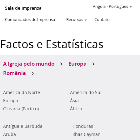
Angola
-
Português
Sala de Imprensa
Comunicados de Imprensa
Recursos
Contato
Factos e Estatísticas
A Igreja pelo mundo
Europa
Romênia
América do Norte
América do Sul
Europa
Ásia
Oceania (Pacífco)
África
Antígua e Barbuda
Honduras
Aruba
Ilhas Cayman