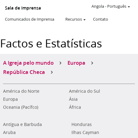
Angola
-
Português
Sala de Imprensa
Comunicados de Imprensa
Recursos
Contato
Factos e Estatísticas
A Igreja pelo mundo
Europa
República Checa
América do Norte
América do Sul
Europa
Ásia
Oceania (Pacífco)
África
Antígua e Barbuda
Honduras
Aruba
Ilhas Cayman