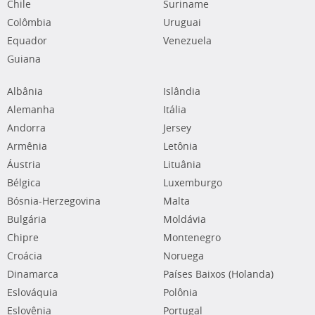
Chile
Suriname
Colômbia
Uruguai
Equador
Venezuela
Guiana
Albânia
Islândia
Alemanha
Itália
Andorra
Jersey
Armênia
Letônia
Áustria
Lituânia
Bélgica
Luxemburgo
Bósnia-Herzegovina
Malta
Bulgária
Moldávia
Chipre
Montenegro
Croácia
Noruega
Dinamarca
Países Baixos (Holanda)
Eslováquia
Polônia
Eslovênia
Portugal