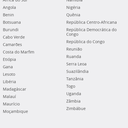
África do Sul
Namíbia
Angola
Nigéria
Benin
Quênia
Botsuana
República Centro-Africana
Burundi
República Democrática do
Congo
Cabo Verde
República do Congo
Camarões
Reunião
Costa do Marfim
Ruanda
Etiópia
Serra Leoa
Gana
Suazilândia
Lesoto
Tanzânia
Libéria
Togo
Madagáscar
Uganda
Malauí
Zâmbia
Maurício
Zimbábue
Moçambique