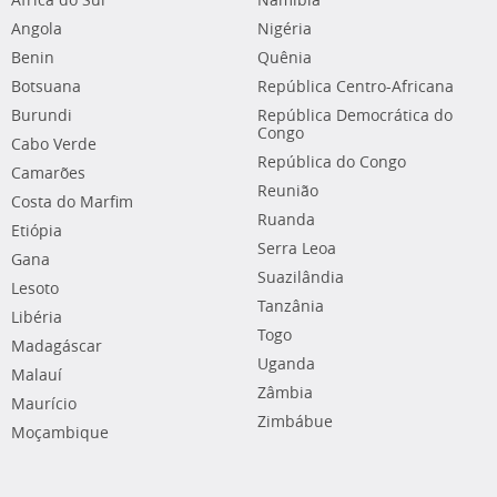
África do Sul
Namíbia
Angola
Nigéria
Benin
Quênia
Botsuana
República Centro-Africana
Burundi
República Democrática do
Congo
Cabo Verde
República do Congo
Camarões
Reunião
Costa do Marfim
Ruanda
Etiópia
Serra Leoa
Gana
Suazilândia
Lesoto
Tanzânia
Libéria
Togo
Madagáscar
Uganda
Malauí
Zâmbia
Maurício
Zimbábue
Moçambique