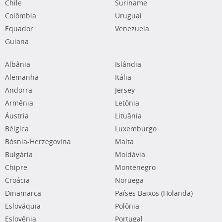
Chile
Suriname
Colômbia
Uruguai
Equador
Venezuela
Guiana
Albânia
Islândia
Alemanha
Itália
Andorra
Jersey
Armênia
Letônia
Áustria
Lituânia
Bélgica
Luxemburgo
Bósnia-Herzegovina
Malta
Bulgária
Moldávia
Chipre
Montenegro
Croácia
Noruega
Dinamarca
Países Baixos (Holanda)
Eslováquia
Polônia
Eslovênia
Portugal