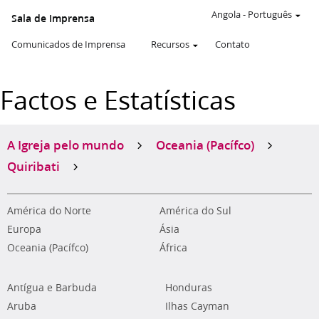
Angola
-
Português
Sala de Imprensa
Comunicados de Imprensa
Recursos
Contato
Factos e Estatísticas
A Igreja pelo mundo
Oceania (Pacífco)
Quiribati
América do Norte
América do Sul
Europa
Ásia
Oceania (Pacífco)
África
Antígua e Barbuda
Honduras
Aruba
Ilhas Cayman