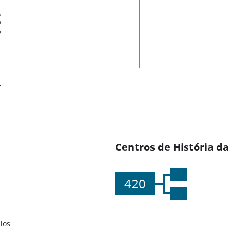
es
Centros de História da
420
los