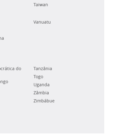
Taiwan
Vanuatu
na
crática do
Tanzânia
Togo
ongo
Uganda
Zâmbia
Zimbábue