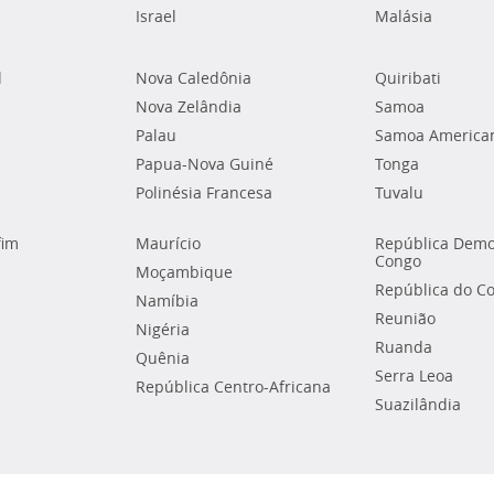
Israel
Malásia
l
Nova Caledônia
Quiribati
Nova Zelândia
Samoa
Palau
Samoa America
Papua-Nova Guiné
Tonga
Polinésia Francesa
Tuvalu
fim
Maurício
República Demo
Congo
Moçambique
República do C
Namíbia
Reunião
Nigéria
Ruanda
Quênia
Serra Leoa
República Centro-Africana
Suazilândia