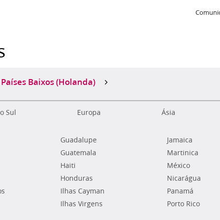
Comunic
s
Países Baixos (Holanda)
o Sul
Europa
Ásia
Guadalupe
Jamaica
Guatemala
Martinica
Haiti
México
Honduras
Nicarágua
os
Ilhas Cayman
Panamá
Ilhas Virgens
Porto Rico