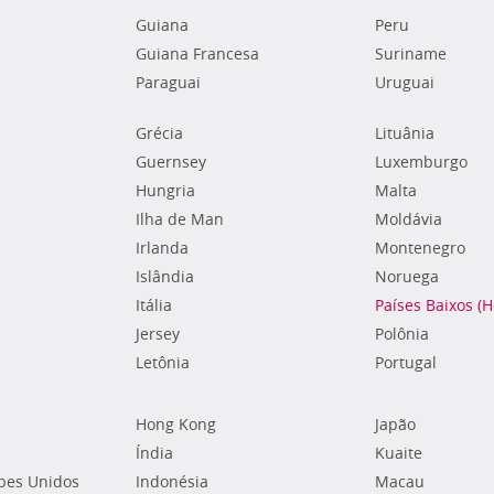
Guiana
Peru
Guiana Francesa
Suriname
Paraguai
Uruguai
Grécia
Lituânia
Guernsey
Luxemburgo
Hungria
Malta
Ilha de Man
Moldávia
Irlanda
Montenegro
Islândia
Noruega
Itália
Países Baixos (
Jersey
Polônia
Letônia
Portugal
Hong Kong
Japão
Índia
Kuaite
bes Unidos
Indonésia
Macau