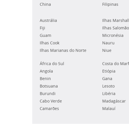
China
Filipinas
Austrália
Ilhas Marshal
Fiji
Ilhas Salomão
Guam
Micronésia
Ilhas Cook
Nauru
Ilhas Marianas do Norte
Niue
África do Sul
Costa do Mar
Angola
Etiópia
Benin
Gana
Botsuana
Lesoto
Burundi
Libéria
Cabo Verde
Madagáscar
Camarões
Malauí