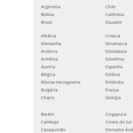
Argentina
Chile
Bolívia
Colômbia
Brasil
Equador
Albânia
Croácia
Alemanha
Dinamarca
Andorra
Eslováquia
Armênia
Eslovênia
Áustria
Espanha
Bélgica
Estônia
Bósnia-Herzegovina
Finlândia
Bulgária
França
Chipre
Geórgia
Barém
Cingapura
Camboja
Coreia do Sul
Cazaquistão
Emirados Ára