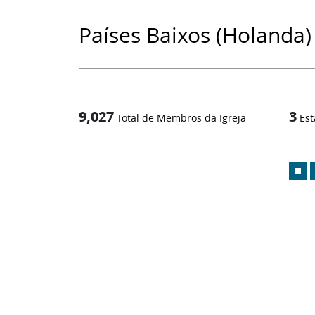
Países Baixos (Holanda)
9,027
3
Total de Membros da Igreja
Est
1
/