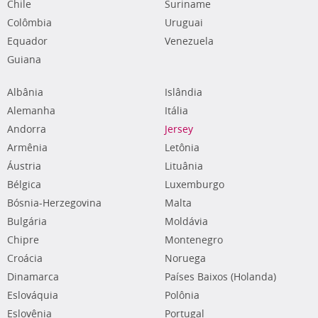
Chile
Suriname
Colômbia
Uruguai
Equador
Venezuela
Guiana
Albânia
Islândia
Alemanha
Itália
Andorra
Jersey
Armênia
Letônia
Áustria
Lituânia
Bélgica
Luxemburgo
Bósnia-Herzegovina
Malta
Bulgária
Moldávia
Chipre
Montenegro
Croácia
Noruega
Dinamarca
Países Baixos (Holanda)
Eslováquia
Polônia
Eslovênia
Portugal