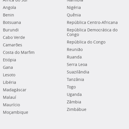
África do Sul
Namíbia
Angola
Nigéria
Benin
Quênia
Botsuana
República Centro-Africana
Burundi
República Democrática do
Congo
Cabo Verde
República do Congo
Camarões
Reunião
Costa do Marfim
Ruanda
Etiópia
Serra Leoa
Gana
Suazilândia
Lesoto
Tanzânia
Libéria
Togo
Madagáscar
Uganda
Malauí
Zâmbia
Maurício
Zimbábue
Moçambique