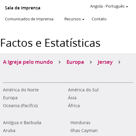
Angola
-
Português
Sala de Imprensa
Comunicados de Imprensa
Recursos
Contato
Factos e Estatísticas
A Igreja pelo mundo
Europa
Jersey
América do Norte
América do Sul
Europa
Ásia
Oceania (Pacífco)
África
Antígua e Barbuda
Honduras
Aruba
Ilhas Cayman