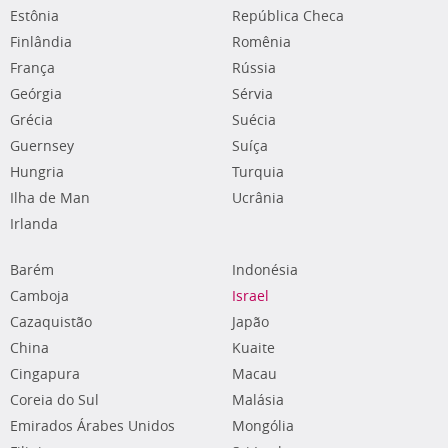
Estônia
República Checa
Finlândia
Romênia
França
Rússia
Geórgia
Sérvia
Grécia
Suécia
Guernsey
Suíça
Hungria
Turquia
Ilha de Man
Ucrânia
Irlanda
Barém
Indonésia
Camboja
Israel
Cazaquistão
Japão
China
Kuaite
Cingapura
Macau
Coreia do Sul
Malásia
Emirados Árabes Unidos
Mongólia