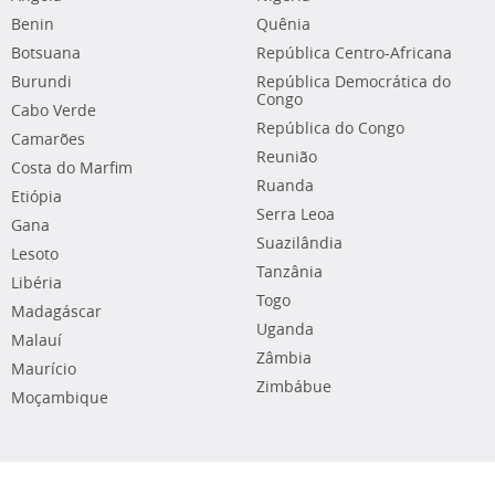
Benin
Quênia
Botsuana
República Centro-Africana
Burundi
República Democrática do
Congo
Cabo Verde
República do Congo
Camarões
Reunião
Costa do Marfim
Ruanda
Etiópia
Serra Leoa
Gana
Suazilândia
Lesoto
Tanzânia
Libéria
Togo
Madagáscar
Uganda
Malauí
Zâmbia
Maurício
Zimbábue
Moçambique