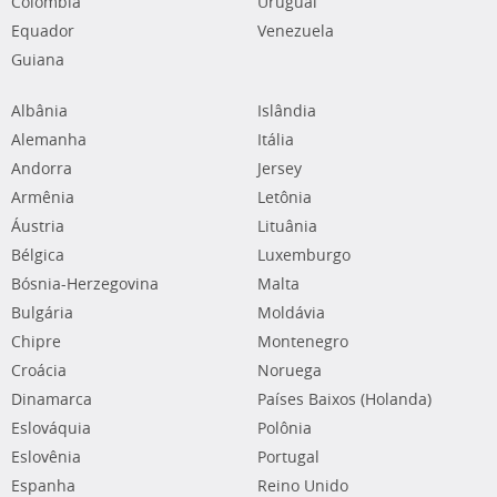
Colômbia
Uruguai
Equador
Venezuela
Guiana
Albânia
Islândia
Alemanha
Itália
Andorra
Jersey
Armênia
Letônia
Áustria
Lituânia
Bélgica
Luxemburgo
Bósnia-Herzegovina
Malta
Bulgária
Moldávia
Chipre
Montenegro
Croácia
Noruega
Dinamarca
Países Baixos (Holanda)
Eslováquia
Polônia
Eslovênia
Portugal
Espanha
Reino Unido