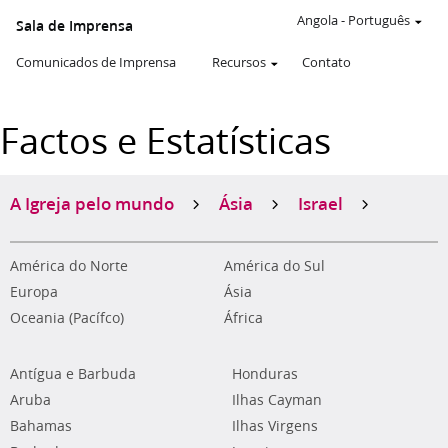
Angola
-
Português
Sala de Imprensa
Comunicados de Imprensa
Recursos
Contato
Factos e Estatísticas
A Igreja pelo mundo
Ásia
Israel
América do Norte
América do Sul
Europa
Ásia
Oceania (Pacífco)
África
Antígua e Barbuda
Honduras
Aruba
Ilhas Cayman
Bahamas
Ilhas Virgens