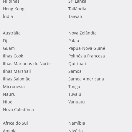
Filipinas
Sri Lanka
Hong Kong
Tailândia
Índia
Taiwan
Austrália
Nova Zelândia
Fiji
Palau
Guam
Papua-Nova Guiné
Ilhas Cook
Polinésia Francesa
Ilhas Marianas do Norte
Quiribati
Ilhas Marshall
Samoa
Ilhas Salomão
Samoa Americana
Micronésia
Tonga
Nauru
Tuvalu
Niue
Vanuatu
Nova Caledônia
África do Sul
Namíbia
Angola
Nigéria