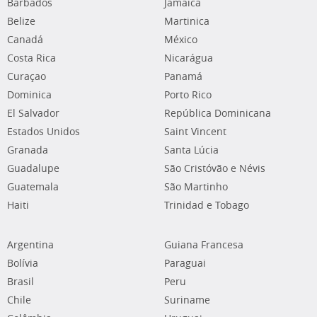
Barbados
Jamaica
Belize
Martinica
Canadá
México
Costa Rica
Nicarágua
Curaçao
Panamá
Dominica
Porto Rico
El Salvador
República Dominicana
Estados Unidos
Saint Vincent
Granada
Santa Lúcia
Guadalupe
São Cristóvão e Névis
Guatemala
São Martinho
Haiti
Trinidad e Tobago
Argentina
Guiana Francesa
Bolívia
Paraguai
Brasil
Peru
Chile
Suriname