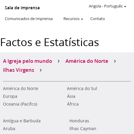
Angola
-
Português
Sala de Imprensa
Comunicados de Imprensa
Recursos
Contato
Factos e Estatísticas
A Igreja pelo mundo
América do Norte
Ilhas Virgens
América do Norte
América do Sul
Europa
Ásia
Oceania (Pacífco)
África
Antígua e Barbuda
Honduras
Aruba
Ilhas Cayman