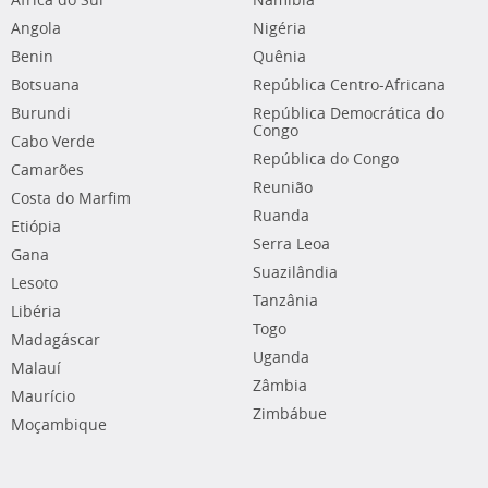
África do Sul
Namíbia
Angola
Nigéria
Benin
Quênia
Botsuana
República Centro-Africana
Burundi
República Democrática do
Congo
Cabo Verde
República do Congo
Camarões
Reunião
Costa do Marfim
Ruanda
Etiópia
Serra Leoa
Gana
Suazilândia
Lesoto
Tanzânia
Libéria
Togo
Madagáscar
Uganda
Malauí
Zâmbia
Maurício
Zimbábue
Moçambique