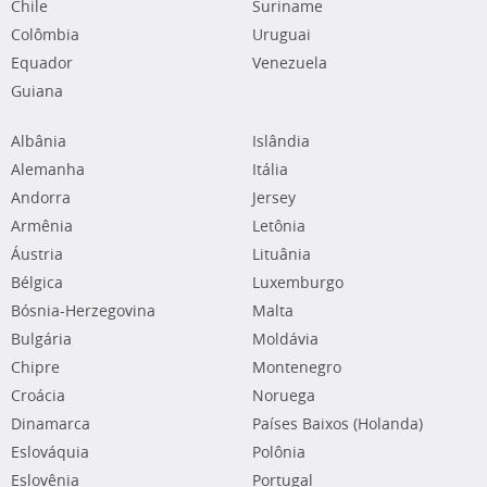
Chile
Suriname
Colômbia
Uruguai
Equador
Venezuela
Guiana
Albânia
Islândia
Alemanha
Itália
Andorra
Jersey
Armênia
Letônia
Áustria
Lituânia
Bélgica
Luxemburgo
Bósnia-Herzegovina
Malta
Bulgária
Moldávia
Chipre
Montenegro
Croácia
Noruega
Dinamarca
Países Baixos (Holanda)
Eslováquia
Polônia
Eslovênia
Portugal