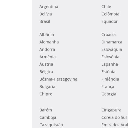
Argentina
Chile
Bolívia
Colômbia
Brasil
Equador
Albânia
Croácia
Alemanha
Dinamarca
Andorra
Eslováquia
Armênia
Eslovênia
Áustria
Espanha
Bélgica
Estônia
Bósnia-Herzegovina
Finlândia
Bulgária
França
Chipre
Geórgia
Barém
Cingapura
Camboja
Coreia do Sul
Cazaquistão
Emirados Ára