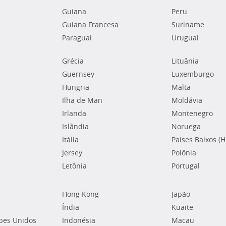
Guiana
Peru
Guiana Francesa
Suriname
Paraguai
Uruguai
Grécia
Lituânia
Guernsey
Luxemburgo
Hungria
Malta
Ilha de Man
Moldávia
Irlanda
Montenegro
Islândia
Noruega
Itália
Países Baixos (
Jersey
Polônia
Letônia
Portugal
Hong Kong
Japão
Índia
Kuaite
bes Unidos
Indonésia
Macau