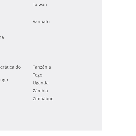
Taiwan
Vanuatu
na
crática do
Tanzânia
Togo
ongo
Uganda
Zâmbia
Zimbábue