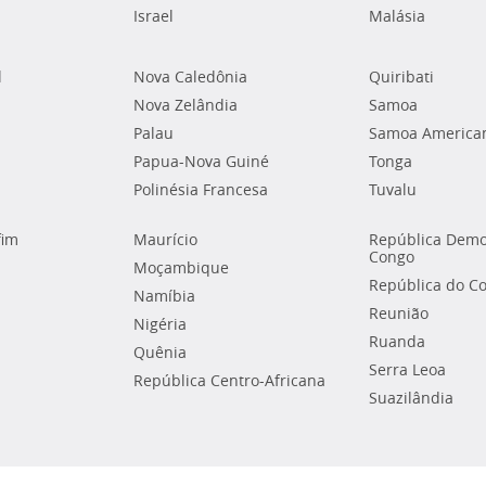
Israel
Malásia
l
Nova Caledônia
Quiribati
Nova Zelândia
Samoa
Palau
Samoa America
Papua-Nova Guiné
Tonga
Polinésia Francesa
Tuvalu
fim
Maurício
República Demo
Congo
Moçambique
República do C
Namíbia
Reunião
Nigéria
Ruanda
Quênia
Serra Leoa
República Centro-Africana
Suazilândia