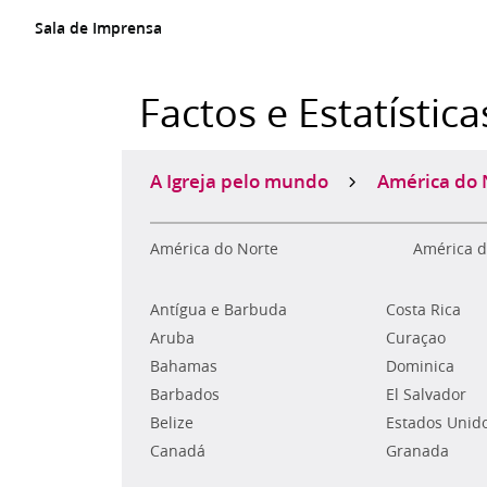
Sala de Imprensa
Factos e Estatística
A Igreja pelo mundo
América do 
América do Norte
América d
Antígua e Barbuda
Costa Rica
Aruba
Curaçao
Bahamas
Dominica
Barbados
El Salvador
Belize
Estados Unid
Canadá
Granada