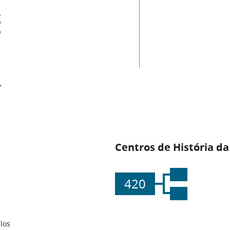
es
Centros de História da
420
los