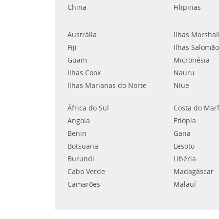
China
Filipinas
Austrália
Ilhas Marshal
Fiji
Ilhas Salomão
Guam
Micronésia
Ilhas Cook
Nauru
Ilhas Marianas do Norte
Niue
África do Sul
Costa do Mar
Angola
Etiópia
Benin
Gana
Botsuana
Lesoto
Burundi
Libéria
Cabo Verde
Madagáscar
Camarões
Malauí