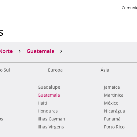
Comunic
s
Norte
Guatemala
o Sul
Europa
Ásia
Guadalupe
Jamaica
Guatemala
Martinica
Haiti
México
Honduras
Nicarágua
os
Ilhas Cayman
Panamá
Ilhas Virgens
Porto Rico