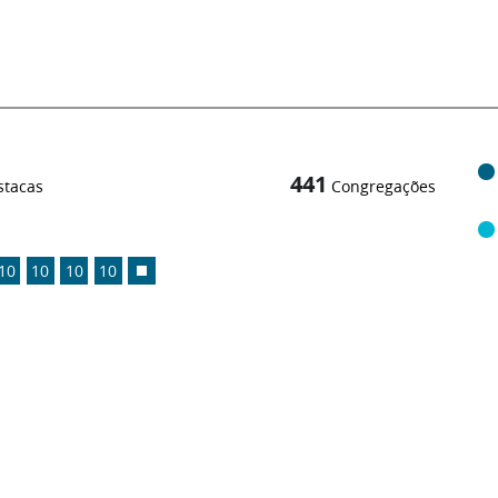
441
stacas
Congregações
10
10
10
10