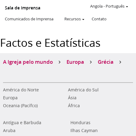
Angola
-
Português
Sala de Imprensa
Comunicados de Imprensa
Recursos
Contato
Factos e Estatísticas
A Igreja pelo mundo
Europa
Grécia
América do Norte
América do Sul
Europa
Ásia
Oceania (Pacífco)
África
Antígua e Barbuda
Honduras
Aruba
Ilhas Cayman