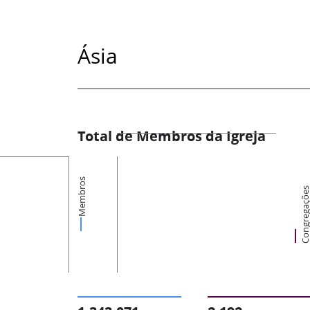
Ásia
Total de Membros da Igreja
Membros
Congregaçõ