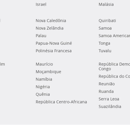
Israel
Malásia
l
Nova Caledônia
Quiribati
Nova Zelândia
Samoa
Palau
Samoa America
Papua-Nova Guiné
Tonga
Polinésia Francesa
Tuvalu
fim
Maurício
República Demo
Congo
Moçambique
República do C
Namíbia
Reunião
Nigéria
Ruanda
Quênia
Serra Leoa
República Centro-Africana
Suazilândia