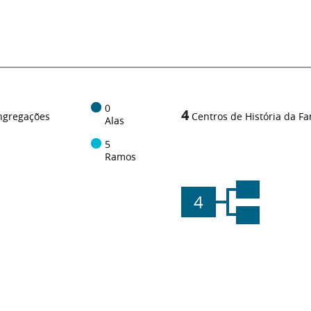
0
4
ngregações
Centros de História da Fa
Alas
5
Ramos
4