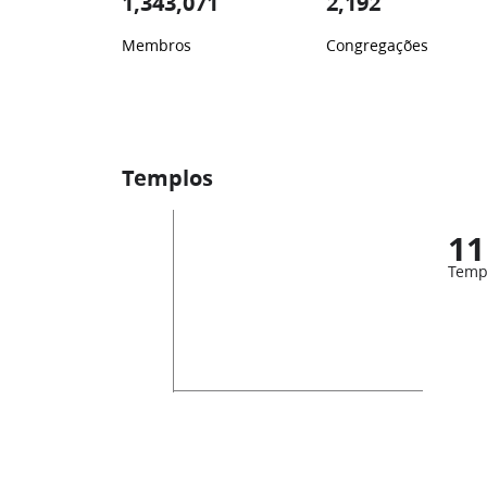
1,343,071
2,192
Membros
Congregações
Templos
11
Temp