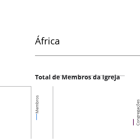
África
Total de Membros da Igreja
Membros
Congregaçõ