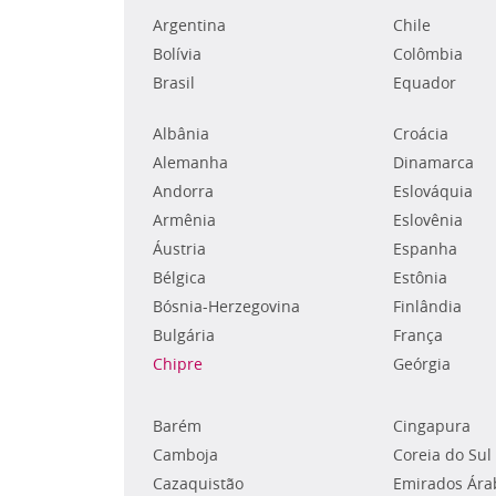
Argentina
Chile
Bolívia
Colômbia
Brasil
Equador
Albânia
Croácia
Alemanha
Dinamarca
Andorra
Eslováquia
Armênia
Eslovênia
Áustria
Espanha
Bélgica
Estônia
Bósnia-Herzegovina
Finlândia
Bulgária
França
Chipre
Geórgia
Barém
Cingapura
Camboja
Coreia do Sul
Cazaquistão
Emirados Ára