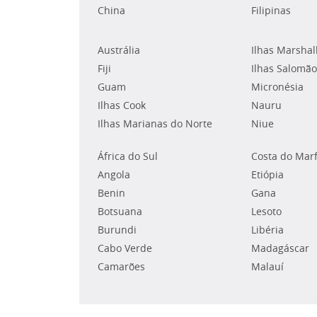
China
Filipinas
Austrália
Ilhas Marshal
Fiji
Ilhas Salomão
Guam
Micronésia
Ilhas Cook
Nauru
Ilhas Marianas do Norte
Niue
África do Sul
Costa do Mar
Angola
Etiópia
Benin
Gana
Botsuana
Lesoto
Burundi
Libéria
Cabo Verde
Madagáscar
Camarões
Malauí