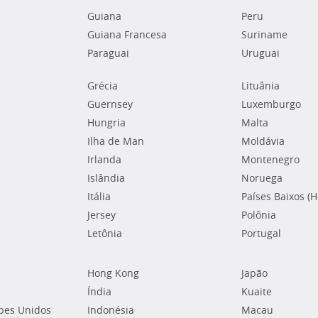
Guiana
Peru
Guiana Francesa
Suriname
Paraguai
Uruguai
Grécia
Lituânia
Guernsey
Luxemburgo
Hungria
Malta
Ilha de Man
Moldávia
Irlanda
Montenegro
Islândia
Noruega
Itália
Países Baixos (
Jersey
Polônia
Letônia
Portugal
Hong Kong
Japão
Índia
Kuaite
bes Unidos
Indonésia
Macau