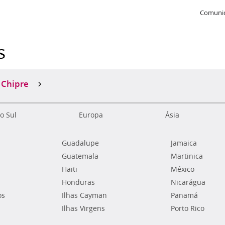
Comunic
s
Chipre
o Sul
Europa
Ásia
Guadalupe
Jamaica
Guatemala
Martinica
Haiti
México
Honduras
Nicarágua
os
Ilhas Cayman
Panamá
Ilhas Virgens
Porto Rico