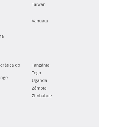
Taiwan
Vanuatu
na
crática do
Tanzânia
Togo
ongo
Uganda
Zâmbia
Zimbábue