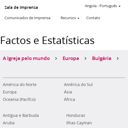
Angola
-
Português
Sala de Imprensa
Comunicados de Imprensa
Recursos
Contato
Factos e Estatísticas
A Igreja pelo mundo
Europa
Bulgária
América do Norte
América do Sul
Europa
Ásia
Oceania (Pacífco)
África
Antígua e Barbuda
Honduras
Aruba
Ilhas Cayman