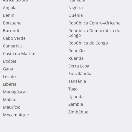
África do Sul
Namíbia
Angola
Nigéria
Benin
Quênia
Botsuana
República Centro-Africana
Burundi
República Democrática do
Congo
Cabo Verde
República do Congo
Camarões
Reunião
Costa do Marfim
Ruanda
Etiópia
Serra Leoa
Gana
Suazilândia
Lesoto
Tanzânia
Libéria
Togo
Madagáscar
Uganda
Malauí
Zâmbia
Maurício
Zimbábue
Moçambique