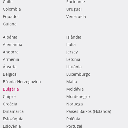
Chile
Suriname
Colômbia
Uruguai
Equador
Venezuela
Guiana
Albânia
Islândia
Alemanha
Itália
Andorra
Jersey
Armênia
Letônia
Áustria
Lituânia
Bélgica
Luxemburgo
Bósnia-Herzegovina
Malta
Bulgária
Moldávia
Chipre
Montenegro
Croácia
Noruega
Dinamarca
Países Baixos (Holanda)
Eslováquia
Polônia
Eslovênia
Portugal