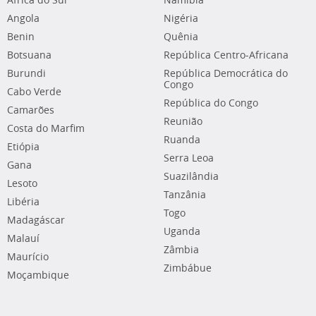
África do Sul
Namíbia
Angola
Nigéria
Benin
Quênia
Botsuana
República Centro-Africana
Burundi
República Democrática do
Congo
Cabo Verde
República do Congo
Camarões
Reunião
Costa do Marfim
Ruanda
Etiópia
Serra Leoa
Gana
Suazilândia
Lesoto
Tanzânia
Libéria
Togo
Madagáscar
Uganda
Malauí
Zâmbia
Maurício
Zimbábue
Moçambique