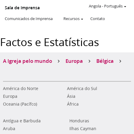
Angola
-
Português
Sala de Imprensa
Comunicados de Imprensa
Recursos
Contato
Factos e Estatísticas
A Igreja pelo mundo
Europa
Bélgica
América do Norte
América do Sul
Europa
Ásia
Oceania (Pacífco)
África
Antígua e Barbuda
Honduras
Aruba
Ilhas Cayman