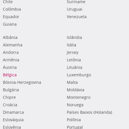
Chile
Suriname
Colômbia
Uruguai
Equador
Venezuela
Guiana
Albânia
Islândia
Alemanha
Itália
Andorra
Jersey
Armênia
Letônia
Áustria
Lituânia
Bélgica
Luxemburgo
Bósnia-Herzegovina
Malta
Bulgária
Moldávia
Chipre
Montenegro
Croácia
Noruega
Dinamarca
Países Baixos (Holanda)
Eslováquia
Polônia
Eslovênia
Portugal