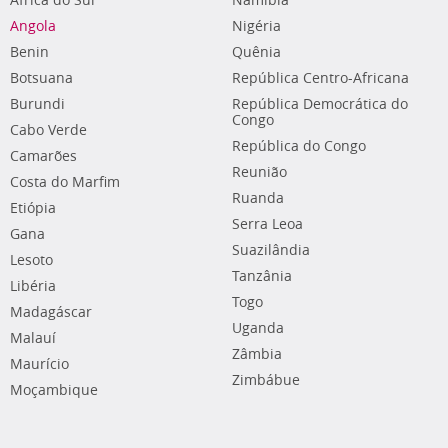
África do Sul
Namíbia
Angola
Nigéria
Benin
Quênia
Botsuana
República Centro-Africana
Burundi
República Democrática do
Congo
Cabo Verde
República do Congo
Camarões
Reunião
Costa do Marfim
Ruanda
Etiópia
Serra Leoa
Gana
Suazilândia
Lesoto
Tanzânia
Libéria
Togo
Madagáscar
Uganda
Malauí
Zâmbia
Maurício
Zimbábue
Moçambique