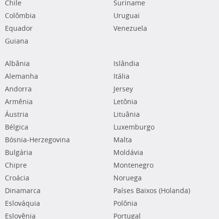
Chile
Suriname
Colômbia
Uruguai
Equador
Venezuela
Guiana
Albânia
Islândia
Alemanha
Itália
Andorra
Jersey
Armênia
Letônia
Áustria
Lituânia
Bélgica
Luxemburgo
Bósnia-Herzegovina
Malta
Bulgária
Moldávia
Chipre
Montenegro
Croácia
Noruega
Dinamarca
Países Baixos (Holanda)
Eslováquia
Polônia
Eslovênia
Portugal