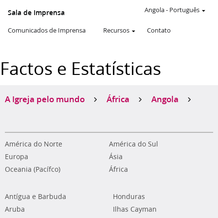
Angola
-
Português
Sala de Imprensa
Comunicados de Imprensa
Recursos
Contato
Factos e Estatísticas
A Igreja pelo mundo
África
Angola
América do Norte
América do Sul
Europa
Ásia
Oceania (Pacífco)
África
Antígua e Barbuda
Honduras
Aruba
Ilhas Cayman