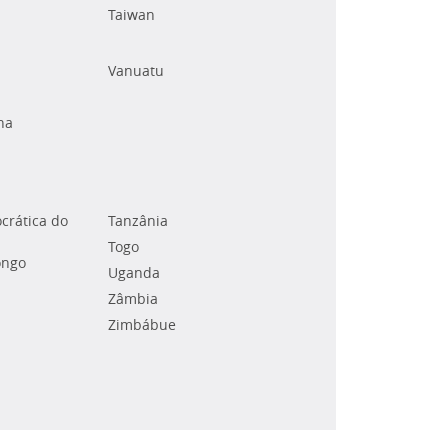
Taiwan
Vanuatu
na
crática do
Tanzânia
Togo
ongo
Uganda
Zâmbia
Zimbábue