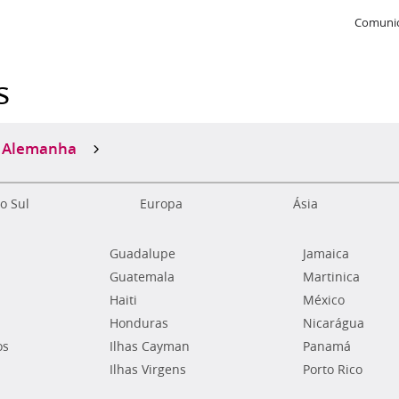
Comunic
s
Alemanha
o Sul
Europa
Ásia
Guadalupe
Jamaica
Guatemala
Martinica
Haiti
México
Honduras
Nicarágua
os
Ilhas Cayman
Panamá
Ilhas Virgens
Porto Rico