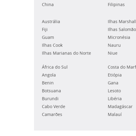
China
Filipinas
Austrália
Ilhas Marshal
Fiji
Ilhas Salomão
Guam
Micronésia
Ilhas Cook
Nauru
Ilhas Marianas do Norte
Niue
África do Sul
Costa do Mar
Angola
Etiópia
Benin
Gana
Botsuana
Lesoto
Burundi
Libéria
Cabo Verde
Madagáscar
Camarões
Malauí