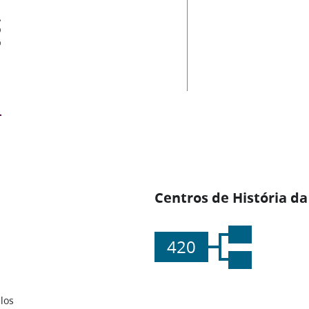
es
Centros de História da
420
los