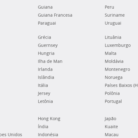
Guiana
Peru
Guiana Francesa
Suriname
Paraguai
Uruguai
Grécia
Lituânia
Guernsey
Luxemburgo
Hungria
Malta
Ilha de Man
Moldávia
Irlanda
Montenegro
Islândia
Noruega
Itália
Países Baixos (
Jersey
Polônia
Letônia
Portugal
Hong Kong
Japão
Índia
Kuaite
bes Unidos
Indonésia
Macau