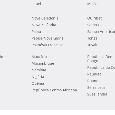
Israel
Malásia
l
Nova Caledônia
Quiribati
Nova Zelândia
Samoa
Palau
Samoa America
Papua-Nova Guiné
Tonga
Polinésia Francesa
Tuvalu
fim
Maurício
República Demo
Congo
Moçambique
República do C
Namíbia
Reunião
Nigéria
Ruanda
Quênia
Serra Leoa
República Centro-Africana
Suazilândia