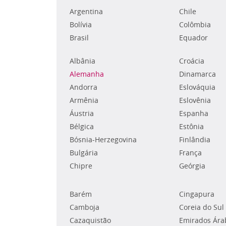
Argentina
Chile
Bolívia
Colômbia
Brasil
Equador
Albânia
Croácia
Alemanha
Dinamarca
Andorra
Eslováquia
Armênia
Eslovênia
Áustria
Espanha
Bélgica
Estônia
Bósnia-Herzegovina
Finlândia
Bulgária
França
Chipre
Geórgia
Barém
Cingapura
Camboja
Coreia do Sul
Cazaquistão
Emirados Ára